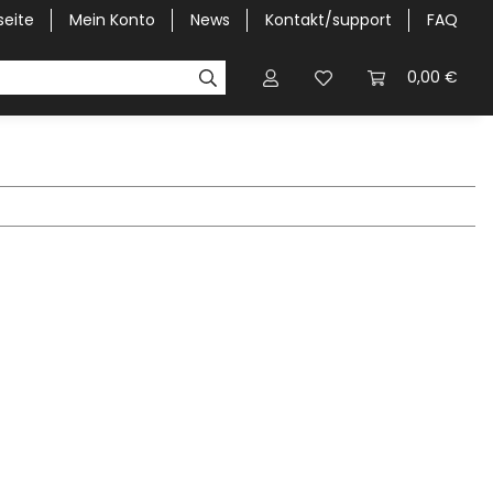
seite
Mein Konto
News
Kontakt/support
FAQ
Pick-Up Car Cover
Halbgaragen / Kapuzen nach Größ
0,00 €