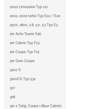
2000 Limousine Typ 121
2002, 2002 turbo Typ E10 / E20
2500, 2800, 2.8, 3.0, 3.3 Typ E3
2er Activ Tourer F46
2er Cabrio Typ F23
2er Coupe Typ F22
2er Gran Coupe
3200 S
3200CS Typ 532
327
328
3er 2 Türig, Coupe (+Baur Cabrio)