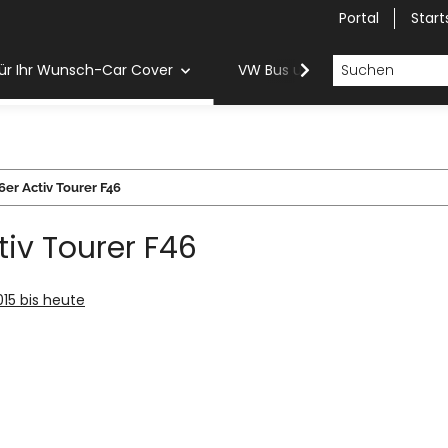
Portal
Start
ür Ihr Wunsch-Car Cover
VW Bus und Van Car Cover
6er Activ Tourer F46
tiv Tourer F46
015 bis heute