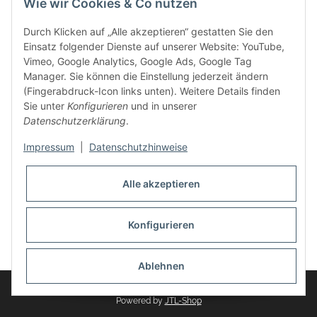
Wie wir Cookies & Co nutzen
weitere Produkte, wie Reifenschuhe, Hardtopständer hinzu.
Seine Reifenschoner werden in Deutschland produziert und
Durch Klicken auf „Alle akzeptieren“ gestatten Sie den
sind mit hochwertigen Techniken und Materialien gefertigt.
Einsatz folgender Dienste auf unserer Website: YouTube,
Vimeo, Google Analytics, Google Ads, Google Tag
dasMOBILWERK® ist seit der Gründung ein
Manager. Sie können die Einstellung jederzeit ändern
Familienunternehmen, welches sich seit 2010 auf
(Fingerabdruck-Icon links unten). Weitere Details finden
Wachstumskurs befindet. Hier haben Sie zu den üblichen
Sie unter
Konfigurieren
und in unserer
Geschäftszeiten immer einen persönlichen Ansprechpartner,
Datenschutzerklärung
.
sofern Sie Fragen rund um die Produkte von dasMOBILWERK
haben.
Impressum
|
Datenschutzhinweise
Alle akzeptieren
Konfigurieren
Widerrufsbutton
* Alle Preise inkl. gesetzlicher USt., zzgl.
Versand
Ablehnen
© dasMOBILWERK GmbH
Powered by
JTL-Shop