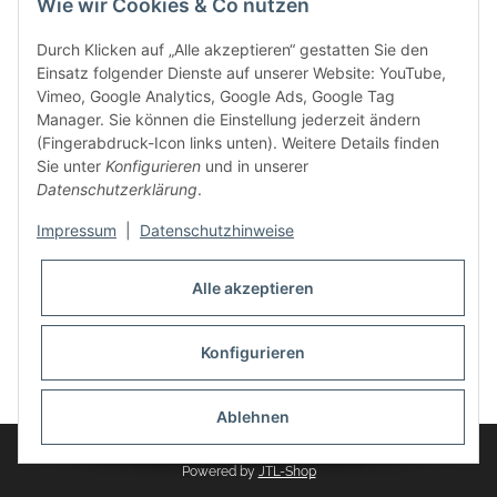
Wie wir Cookies & Co nutzen
weitere Produkte, wie Reifenschuhe, Hardtopständer hinzu.
Seine Reifenschoner werden in Deutschland produziert und
Durch Klicken auf „Alle akzeptieren“ gestatten Sie den
sind mit hochwertigen Techniken und Materialien gefertigt.
Einsatz folgender Dienste auf unserer Website: YouTube,
Vimeo, Google Analytics, Google Ads, Google Tag
dasMOBILWERK® ist seit der Gründung ein
Manager. Sie können die Einstellung jederzeit ändern
Familienunternehmen, welches sich seit 2010 auf
(Fingerabdruck-Icon links unten). Weitere Details finden
Wachstumskurs befindet. Hier haben Sie zu den üblichen
Sie unter
Konfigurieren
und in unserer
Geschäftszeiten immer einen persönlichen Ansprechpartner,
Datenschutzerklärung
.
sofern Sie Fragen rund um die Produkte von dasMOBILWERK
haben.
Impressum
|
Datenschutzhinweise
Alle akzeptieren
Konfigurieren
Widerrufsbutton
* Alle Preise inkl. gesetzlicher USt., zzgl.
Versand
Ablehnen
© dasMOBILWERK GmbH
Powered by
JTL-Shop