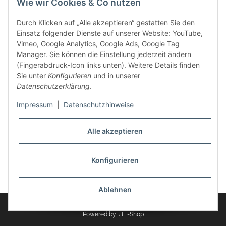
Wie wir Cookies & Co nutzen
weitere Produkte, wie Reifenschuhe, Hardtopständer hinzu.
Seine Reifenschoner werden in Deutschland produziert und
Durch Klicken auf „Alle akzeptieren“ gestatten Sie den
sind mit hochwertigen Techniken und Materialien gefertigt.
Einsatz folgender Dienste auf unserer Website: YouTube,
Vimeo, Google Analytics, Google Ads, Google Tag
dasMOBILWERK® ist seit der Gründung ein
Manager. Sie können die Einstellung jederzeit ändern
Familienunternehmen, welches sich seit 2010 auf
(Fingerabdruck-Icon links unten). Weitere Details finden
Wachstumskurs befindet. Hier haben Sie zu den üblichen
Sie unter
Konfigurieren
und in unserer
Geschäftszeiten immer einen persönlichen Ansprechpartner,
Datenschutzerklärung
.
sofern Sie Fragen rund um die Produkte von dasMOBILWERK
haben.
Impressum
|
Datenschutzhinweise
Alle akzeptieren
Konfigurieren
Widerrufsbutton
* Alle Preise inkl. gesetzlicher USt., zzgl.
Versand
Ablehnen
© dasMOBILWERK GmbH
Powered by
JTL-Shop