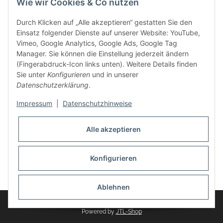
Wie wir Cookies & Co nutzen
weitere Produkte, wie Reifenschuhe, Hardtopständer hinzu.
Seine Reifenschoner werden in Deutschland produziert und
Durch Klicken auf „Alle akzeptieren“ gestatten Sie den
sind mit hochwertigen Techniken und Materialien gefertigt.
Einsatz folgender Dienste auf unserer Website: YouTube,
Vimeo, Google Analytics, Google Ads, Google Tag
dasMOBILWERK® ist seit der Gründung ein
Manager. Sie können die Einstellung jederzeit ändern
Familienunternehmen, welches sich seit 2010 auf
(Fingerabdruck-Icon links unten). Weitere Details finden
Wachstumskurs befindet. Hier haben Sie zu den üblichen
Sie unter
Konfigurieren
und in unserer
Geschäftszeiten immer einen persönlichen Ansprechpartner,
Datenschutzerklärung
.
sofern Sie Fragen rund um die Produkte von dasMOBILWERK
haben.
Impressum
|
Datenschutzhinweise
Alle akzeptieren
Konfigurieren
Widerrufsbutton
* Alle Preise inkl. gesetzlicher USt., zzgl.
Versand
Ablehnen
© dasMOBILWERK GmbH
Powered by
JTL-Shop