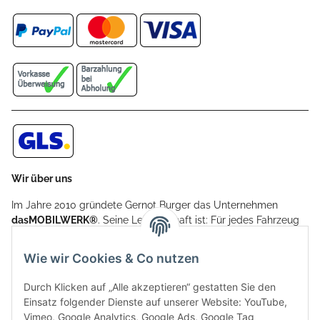
Wir über uns
Im Jahre 2010 gründete Gernot Burger das Unternehmen
dasMOBILWERK®
. Seine Leidenschaft ist: Für jedes Fahrzeug
ein Car Cover anzubieten - passgenau und individuell.
Aufgrund der vielen positiven Kundenrückmeldungen kamen
Wie wir Cookies & Co nutzen
weitere Produkte, wie Reifenschuhe, Hardtopständer hinzu.
Seine Reifenschoner werden in Deutschland produziert und
Durch Klicken auf „Alle akzeptieren“ gestatten Sie den
sind mit hochwertigen Techniken und Materialien gefertigt.
Einsatz folgender Dienste auf unserer Website: YouTube,
Vimeo, Google Analytics, Google Ads, Google Tag