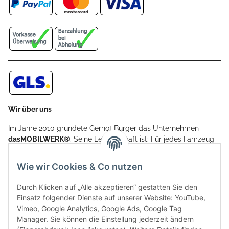
Wir über uns
Im Jahre 2010 gründete Gernot Burger das Unternehmen
dasMOBILWERK®
. Seine Leidenschaft ist: Für jedes Fahrzeug
ein Car Cover anzubieten - passgenau und individuell.
Aufgrund der vielen positiven Kundenrückmeldungen kamen
Wie wir Cookies & Co nutzen
weitere Produkte, wie Reifenschuhe, Hardtopständer hinzu.
Seine Reifenschoner werden in Deutschland produziert und
Durch Klicken auf „Alle akzeptieren“ gestatten Sie den
sind mit hochwertigen Techniken und Materialien gefertigt.
Einsatz folgender Dienste auf unserer Website: YouTube,
Vimeo, Google Analytics, Google Ads, Google Tag
dasMOBILWERK® ist seit der Gründung ein
Manager. Sie können die Einstellung jederzeit ändern
Familienunternehmen, welches sich seit 2010 auf