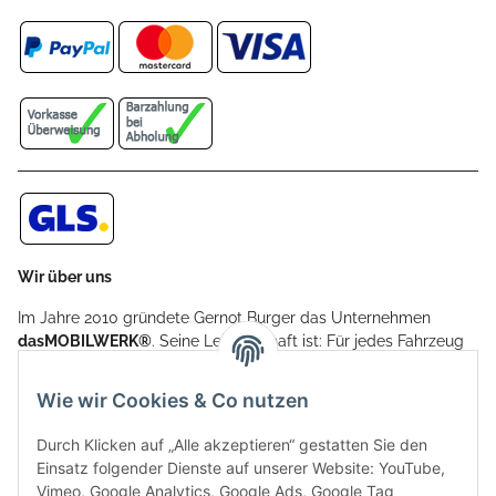
Wir über uns
Im Jahre 2010 gründete Gernot Burger das Unternehmen
dasMOBILWERK®
. Seine Leidenschaft ist: Für jedes Fahrzeug
ein Car Cover anzubieten - passgenau und individuell.
Aufgrund der vielen positiven Kundenrückmeldungen kamen
Wie wir Cookies & Co nutzen
weitere Produkte, wie Reifenschuhe, Hardtopständer hinzu.
Seine Reifenschoner werden in Deutschland produziert und
Durch Klicken auf „Alle akzeptieren“ gestatten Sie den
sind mit hochwertigen Techniken und Materialien gefertigt.
Einsatz folgender Dienste auf unserer Website: YouTube,
Vimeo, Google Analytics, Google Ads, Google Tag