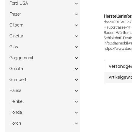
Ford USA
Frazer
Herstellerinfo
dasMOBILWERK
Gilbern
Hauptstrasse 97
Baden-Württemb
Ginetta
Schlaitdorf, Deut
info@dasmobilwe
Glas
https://www.das
Goggomobil
Versandgew
Goliath
Artikelgewi
Gumpert
Hansa
Heinkel
Honda
Horch