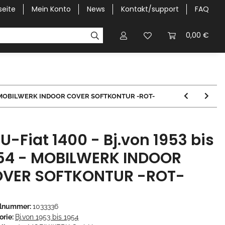
seite
Mein Konto
News
Kontakt/support
FAQ
Pick-Up Car Cover
Halbgaragen / Kapuzen nach Größ
0,00 €
954 - MOBILWERK INDOOR COVER SOFTKONTUR -ROT-
U-Fiat 1400 - Bj.von 1953 bis
54 - MOBILWERK INDOOR
VER SOFTKONTUR -ROT-
elnummer:
1033336
orie:
Bj.von 1953 bis 1954