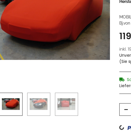
Herste
MOBI
Bj.von
11
inkl. 
Unver
(Sie 
S
Liefe