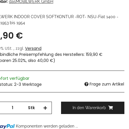
ller:
dasMOBILWERK GmbH
LWERK INDOOR COVER SOFTKONTUR -ROT- NSU-Fiat 1400 -
 1953 bis 1954
9,90 €
19% USt. , zzgl.
Versand
bindliche Preisempfehlung des Herstellers
:
159,90 €
sparen
25.02%
, also
40,00 €
)
ofort verfügbar
Frage zum Artikel
rstatus: 2-3 Werktage
Stk
In den Warenkorb
Komponenten werden geladen ...