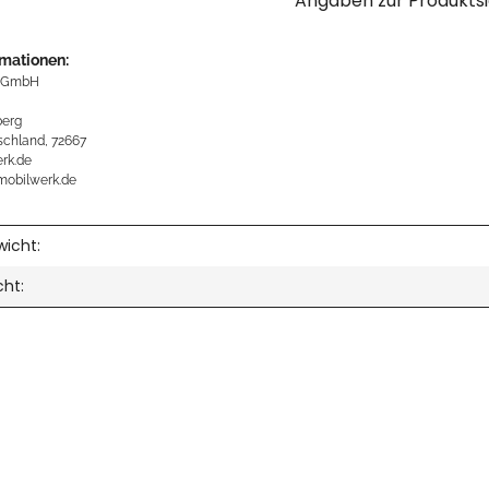
Angaben zur Produktsi
rmationen:
 GmbH
erg
schland, 72667
rk.de
mobilwerk.de
icht:
cht: