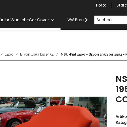
Portal
Start
ür Ihr Wunsch-Car Cover
VW Bus und Van Car Cover
1400
Bj.von 1953 bis 1954
NSU-Fiat 1400 - Bj.von 1953 bis 1
NS
19
CO
Artik
Kateg