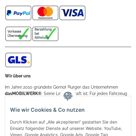
Wir über uns
Im Jahre 2010 gründete Gernot Burger das Unternehmen
dasMOBILWERK®
. Seine Leidenschaft ist: Für jedes Fahrzeug
ein Car Cover anzubieten - passgenau und individuell.
Aufgrund der vielen positiven Kundenrückmeldungen kamen
Wie wir Cookies & Co nutzen
weitere Produkte, wie Reifenschuhe, Hardtopständer hinzu.
Seine Reifenschoner werden in Deutschland produziert und
Durch Klicken auf „Alle akzeptieren“ gestatten Sie den
sind mit hochwertigen Techniken und Materialien gefertigt.
Einsatz folgender Dienste auf unserer Website: YouTube,
Vimeo, Google Analytics, Google Ads, Google Tag