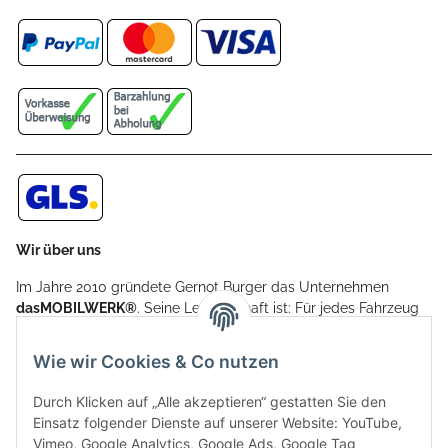
Wir über uns
Im Jahre 2010 gründete Gernot Burger das Unternehmen
dasMOBILWERK®
. Seine Leidenschaft ist: Für jedes Fahrzeug
ein Car Cover anzubieten - passgenau und individuell.
Aufgrund der vielen positiven Kundenrückmeldungen kamen
Wie wir Cookies & Co nutzen
weitere Produkte, wie Reifenschuhe, Hardtopständer hinzu.
Seine Reifenschoner werden in Deutschland produziert und
Durch Klicken auf „Alle akzeptieren“ gestatten Sie den
sind mit hochwertigen Techniken und Materialien gefertigt.
Einsatz folgender Dienste auf unserer Website: YouTube,
Vimeo, Google Analytics, Google Ads, Google Tag