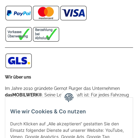
Wir über uns
Im Jahre 2010 gründete Gernot Burger das Unternehmen
dasMOBILWERK®
. Seine Leidenschaft ist: Für jedes Fahrzeug
ein Car Cover anzubieten - passgenau und individuell.
Aufgrund der vielen positiven Kundenrückmeldungen kamen
Wie wir Cookies & Co nutzen
weitere Produkte, wie Reifenschuhe, Hardtopständer hinzu.
Seine Reifenschoner werden in Deutschland produziert und
Durch Klicken auf „Alle akzeptieren“ gestatten Sie den
sind mit hochwertigen Techniken und Materialien gefertigt.
Einsatz folgender Dienste auf unserer Website: YouTube,
Vimeo, Google Analytics, Google Ads, Google Tag