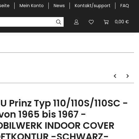
seite
Mein Konto
News
Kontakt/support
FAQ
Pick-Up Car Cover
Halbgaragen / Kapuzen nach Größ
0,00 €
U Prinz Typ 110/110S/110SC -
.von 1965 bis 1967 -
BILWERK INDOOR COVER
FTKONTUR -SCHWARZ-