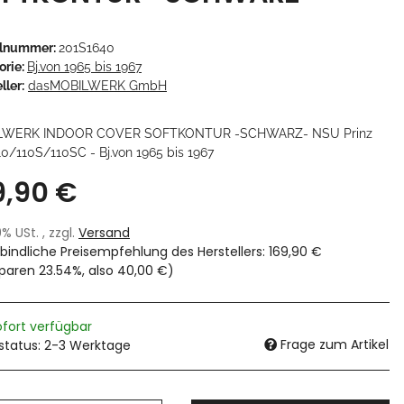
elnummer:
201S1640
orie:
Bj.von 1965 bis 1967
ller:
dasMOBILWERK GmbH
LWERK INDOOR COVER SOFTKONTUR -SCHWARZ- NSU Prinz
10/110S/110SC - Bj.von 1965 bis 1967
9,90 €
19% USt. , zzgl.
Versand
bindliche Preisempfehlung des Herstellers
:
169,90 €
sparen
23.54%
, also
40,00 €
)
ofort verfügbar
Frage zum Artikel
rstatus: 2-3 Werktage