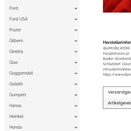
Ford
Ford USA
Frazer
Gilbern
Herstellerinfo
dasMOBILWERK
Ginetta
Hauptstrasse 97
Baden-Württemb
Glas
Schlaitdorf, Deut
info@dasmobilwe
Goggomobil
https://www.das
Goliath
Versandgew
Gumpert
Artikelgewi
Hansa
Heinkel
Honda