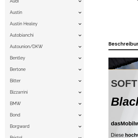
Audi
Austin
Austin Healey
Autobianchi
Beschreibu
Autounion/DKW
Bentley
Bertone
Bitter
Bizzarrini
BMW
Bond
Borgward
Bristol