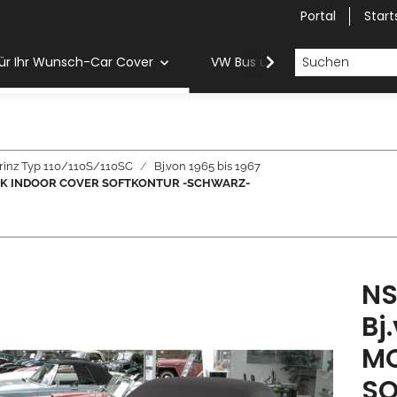
Portal
Start
ür Ihr Wunsch-Car Cover
VW Bus und Van Car Cover
rinz Typ 110/110S/110SC
Bj.von 1965 bis 1967
ILWERK INDOOR COVER SOFTKONTUR -SCHWARZ-
NS
Bj
MO
SO