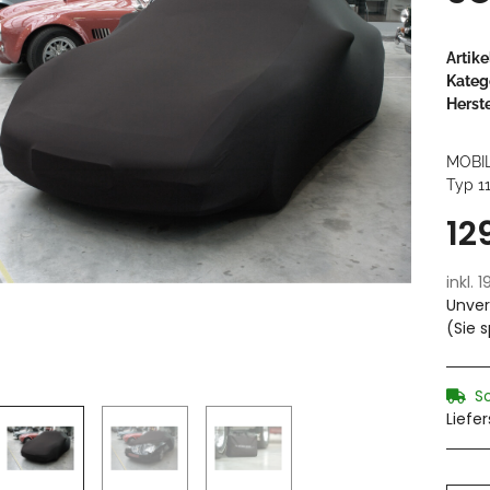
Artik
Kateg
Herste
MOBI
Typ 1
12
inkl. 
Unver
(Sie 
S
Liefe