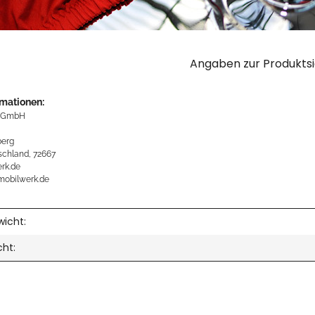
Angaben zur Produktsi
rmationen:
 GmbH
erg
schland, 72667
rk.de
mobilwerk.de
icht:
cht: