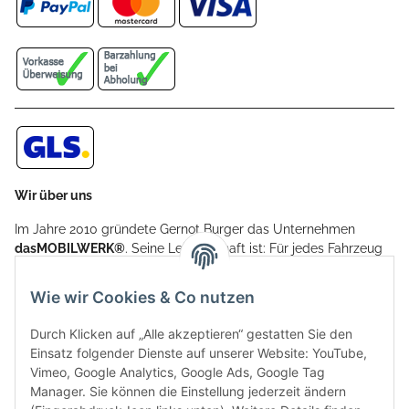
Wir über uns
Im Jahre 2010 gründete Gernot Burger das Unternehmen
dasMOBILWERK®
. Seine Leidenschaft ist: Für jedes Fahrzeug
ein Car Cover anzubieten - passgenau und individuell.
Aufgrund der vielen positiven Kundenrückmeldungen kamen
Wie wir Cookies & Co nutzen
weitere Produkte, wie Reifenschuhe, Hardtopständer hinzu.
Seine Reifenschoner werden in Deutschland produziert und
Durch Klicken auf „Alle akzeptieren“ gestatten Sie den
sind mit hochwertigen Techniken und Materialien gefertigt.
Einsatz folgender Dienste auf unserer Website: YouTube,
Vimeo, Google Analytics, Google Ads, Google Tag
dasMOBILWERK® ist seit der Gründung ein
Manager. Sie können die Einstellung jederzeit ändern
Familienunternehmen, welches sich seit 2010 auf