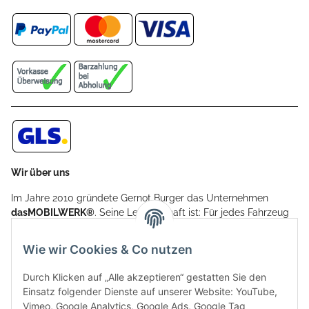
Wir über uns
Im Jahre 2010 gründete Gernot Burger das Unternehmen
dasMOBILWERK®
. Seine Leidenschaft ist: Für jedes Fahrzeug
ein Car Cover anzubieten - passgenau und individuell.
Aufgrund der vielen positiven Kundenrückmeldungen kamen
Wie wir Cookies & Co nutzen
weitere Produkte, wie Reifenschuhe, Hardtopständer hinzu.
Seine Reifenschoner werden in Deutschland produziert und
Durch Klicken auf „Alle akzeptieren“ gestatten Sie den
sind mit hochwertigen Techniken und Materialien gefertigt.
Einsatz folgender Dienste auf unserer Website: YouTube,
Vimeo, Google Analytics, Google Ads, Google Tag