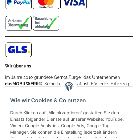
Wir über uns
Im Jahre 2010 gründete Gernot Burger das Unternehmen
dasMOBILWERK®
. Seine Leidenschaft ist: Für jedes Fahrzeug
ein Car Cover anzubieten - passgenau und individuell.
Aufgrund der vielen positiven Kundenrückmeldungen kamen
Wie wir Cookies & Co nutzen
weitere Produkte, wie Reifenschuhe, Hardtopständer hinzu.
Seine Reifenschoner werden in Deutschland produziert und
Durch Klicken auf „Alle akzeptieren“ gestatten Sie den
sind mit hochwertigen Techniken und Materialien gefertigt.
Einsatz folgender Dienste auf unserer Website: YouTube,
Vimeo, Google Analytics, Google Ads, Google Tag
dasMOBILWERK® ist seit der Gründung ein
Manager. Sie können die Einstellung jederzeit ändern
Familienunternehmen, welches sich seit 2010 auf