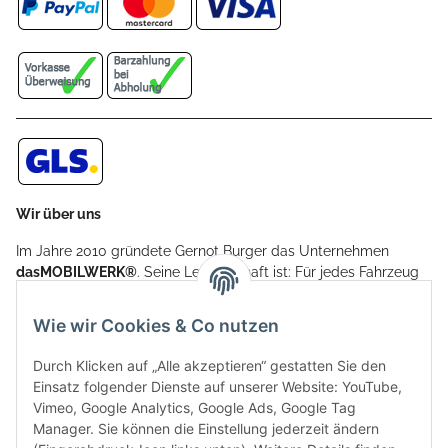
Wir über uns
Im Jahre 2010 gründete Gernot Burger das Unternehmen
dasMOBILWERK®
. Seine Leidenschaft ist: Für jedes Fahrzeug
ein Car Cover anzubieten - passgenau und individuell.
Aufgrund der vielen positiven Kundenrückmeldungen kamen
Wie wir Cookies & Co nutzen
weitere Produkte, wie Reifenschuhe, Hardtopständer hinzu.
Seine Reifenschoner werden in Deutschland produziert und
Durch Klicken auf „Alle akzeptieren“ gestatten Sie den
sind mit hochwertigen Techniken und Materialien gefertigt.
Einsatz folgender Dienste auf unserer Website: YouTube,
Vimeo, Google Analytics, Google Ads, Google Tag
dasMOBILWERK® ist seit der Gründung ein
Manager. Sie können die Einstellung jederzeit ändern
Familienunternehmen, welches sich seit 2010 auf