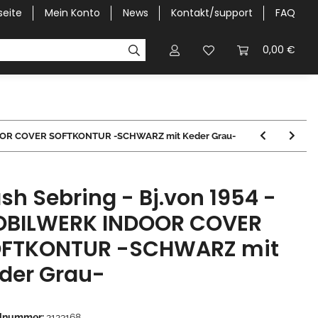
seite
Mein Konto
News
Kontakt/support
FAQ
Pick-Up Car Cover
Halbgaragen / Kapuzen nach Größ
0,00 €
NDOOR COVER SOFTKONTUR -SCHWARZ mit Keder Grau-
sh Sebring - Bj.von 1954 -
BILWERK INDOOR COVER
FTKONTUR -SCHWARZ mit
der Grau-
elnummer:
2123168