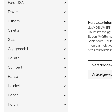
Ford USA
Frazer
Gilbern
Herstellerinfo
dasMOBILWERK
Ginetta
Hauptstrasse 97
Baden-Württemb
Glas
Schlaitdorf, Deut
info@dasmobilwe
Goggomobil
https://www.das
Goliath
Versandgew
Gumpert
Artikelgewi
Hansa
Heinkel
Honda
Horch