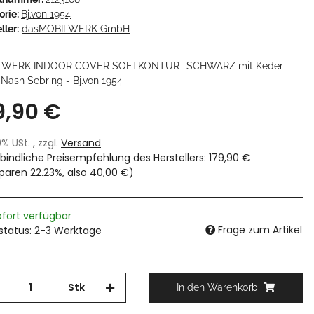
orie:
Bj.von 1954
ller:
dasMOBILWERK GmbH
LWERK INDOOR COVER SOFTKONTUR -SCHWARZ mit Keder
 Nash Sebring - Bj.von 1954
9,90 €
19% USt. , zzgl.
Versand
bindliche Preisempfehlung des Herstellers
:
179,90 €
sparen
22.23%
, also
40,00 €
)
ofort verfügbar
Frage zum Artikel
rstatus: 2-3 Werktage
Stk
In den Warenkorb