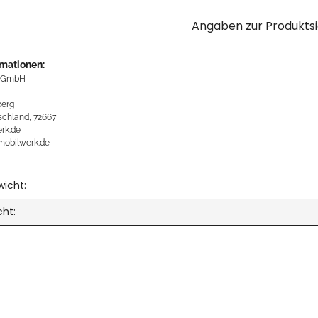
Angaben zur Produktsi
rmationen:
 GmbH
erg
schland, 72667
rk.de
mobilwerk.de
icht:
cht: