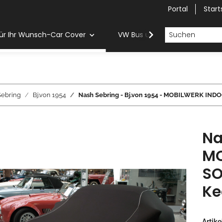
Portal
Start
ür Ihr Wunsch-Car Cover
VW Bus und Van Car Cover
Sebring
Bj.von 1954
Nash Sebring - Bj.von 1954 - MOBILWERK I
Na
MO
SO
Ke
Artik