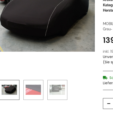
Kateg
Herste
MOBI
Grau-
13
inkl. 
Unver
(Sie 
S
Liefe