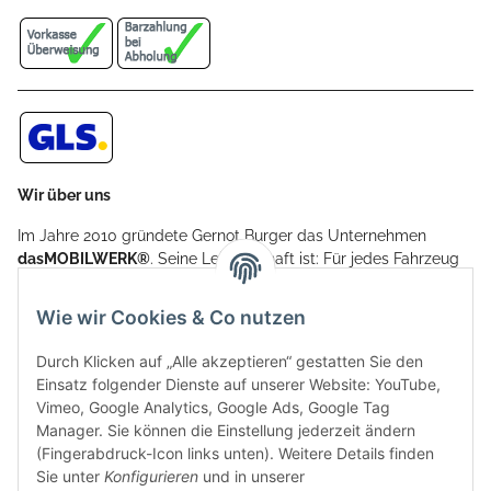
Wir über uns
Im Jahre 2010 gründete Gernot Burger das Unternehmen
dasMOBILWERK®
. Seine Leidenschaft ist: Für jedes Fahrzeug
ein Car Cover anzubieten - passgenau und individuell.
Aufgrund der vielen positiven Kundenrückmeldungen kamen
Wie wir Cookies & Co nutzen
weitere Produkte, wie Reifenschuhe, Hardtopständer hinzu.
Seine Reifenschoner werden in Deutschland produziert und
Durch Klicken auf „Alle akzeptieren“ gestatten Sie den
sind mit hochwertigen Techniken und Materialien gefertigt.
Einsatz folgender Dienste auf unserer Website: YouTube,
Vimeo, Google Analytics, Google Ads, Google Tag
dasMOBILWERK® ist seit der Gründung ein
Manager. Sie können die Einstellung jederzeit ändern
Familienunternehmen, welches sich seit 2010 auf
(Fingerabdruck-Icon links unten). Weitere Details finden
Wachstumskurs befindet. Hier haben Sie zu den üblichen
Sie unter
Konfigurieren
und in unserer
Geschäftszeiten immer einen persönlichen Ansprechpartner,