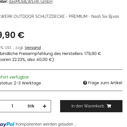
ller:
dasMOBILWERK GmbH
LWERK OUTDOOR SCHUTZDECKE - PREMIUM - Nash Six Bj.von
9,90 €
19% USt. , zzgl.
Versand
bindliche Preisempfehlung des Herstellers
:
179,90 €
sparen
22.23%
, also
40,00 €
)
ofort verfügbar
Frage zum Artikel
rstatus: 2-3 Werktage
Stk
In den Warenkorb
Komponenten werden geladen ...