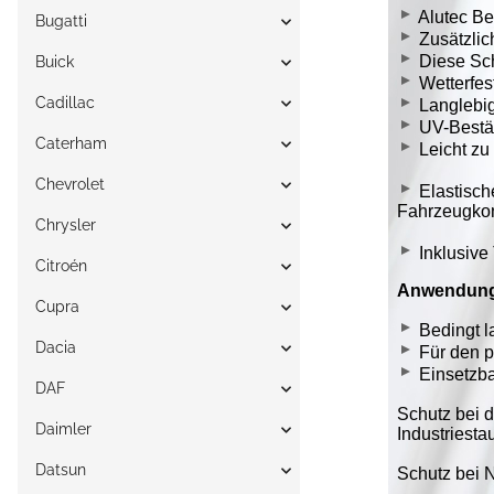
Bugatti
Buick
Cadillac
Caterham
Chevrolet
Chrysler
Citroén
Cupra
Dacia
DAF
Daimler
Datsun