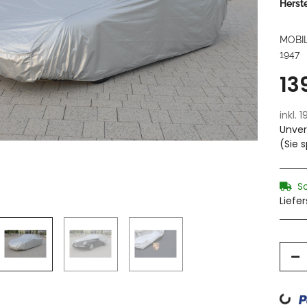
Herste
MOBI
1947
13
inkl. 
Unver
(Sie 
S
Liefe