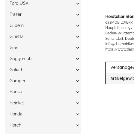
Ford USA
Frazer
Herstellerinfo
dasMOBILWERK
Gilbern
Hauptstrasse 97
Baden-Württemb
Ginetta
Schlaitdorf, Deut
info@dasmobilwe
Glas
https://www.das
Goggomobil
Versandgew
Goliath
Artikelgewi
Gumpert
Hansa
Heinkel
Honda
Horch