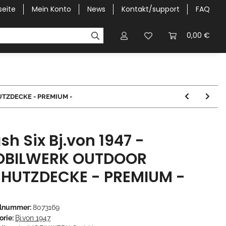
seite
Mein Konto
News
Kontakt/support
FAQ
Pick-Up Car Cover
Halbgaragen / Kapuzen nach Größ
0,00 €
UTZDECKE - PREMIUM -
sh Six Bj.von 1947 -
BILWERK OUTDOOR
HUTZDECKE - PREMIUM -
elnummer:
8073169
orie:
Bj.von 1947