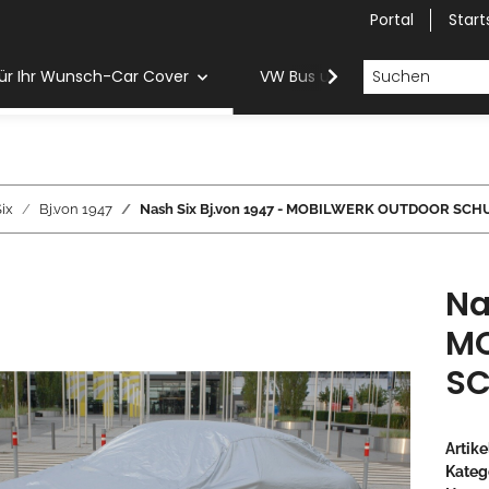
Portal
Start
ür Ihr Wunsch-Car Cover
VW Bus und Van Car Cover
ix
Bj.von 1947
Nash Six Bj.von 1947 - MOBILWERK OUTDOOR SCH
Na
MO
SC
Artik
Kateg