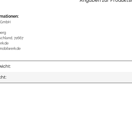
Angaben zur Produktsi
rmationen:
 GmbH
erg
schland, 72667
rk.de
mobilwerk.de
icht:
cht: