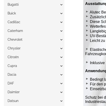
Bugatti
Buick
Cadillac
Caterham
Chevrolet
Chrysler
Citroén
Cupra
Dacia
DAF
Daimler
Datsun