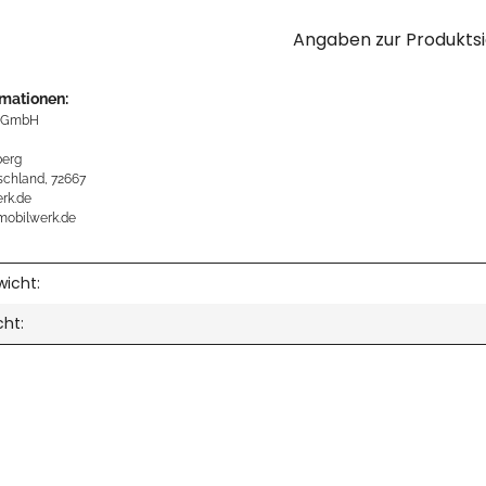
Angaben zur Produktsi
rmationen:
 GmbH
erg
schland, 72667
rk.de
mobilwerk.de
icht:
cht: