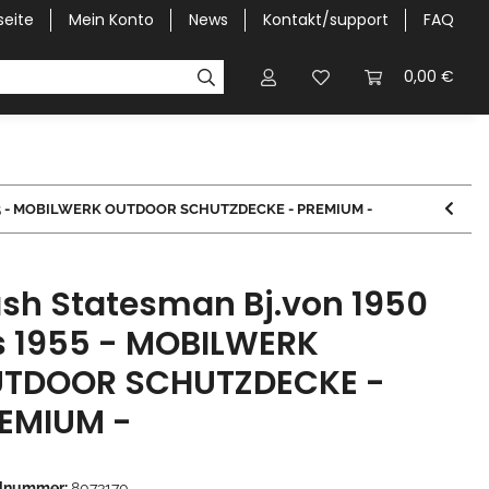
seite
Mein Konto
News
Kontakt/support
FAQ
Pick-Up Car Cover
Halbgaragen / Kapuzen nach Größ
0,00 €
1955 - MOBILWERK OUTDOOR SCHUTZDECKE - PREMIUM -
sh Statesman Bj.von 1950
s 1955 - MOBILWERK
TDOOR SCHUTZDECKE -
EMIUM -
elnummer:
8073170