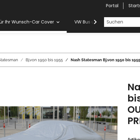
Portal
Start
ür Ihr Wunsch-Car Cover
VW Bus und Van Car Cover
Statesman
Bj.von 1950 bis 1955
Nash Statesman Bj.von 1950 bis 
Na
bi
OU
PR
Artik