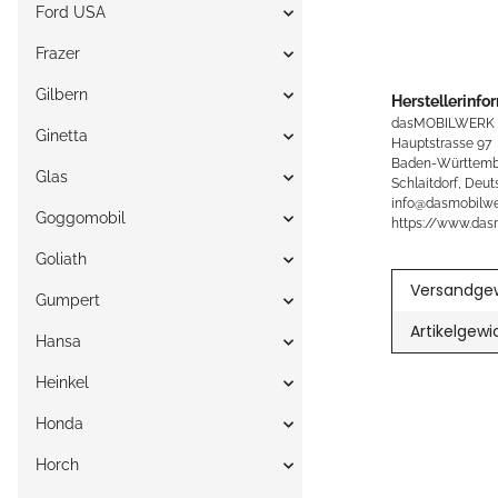
Ford USA
Frazer
Gilbern
Herstellerinfo
dasMOBILWERK
Ginetta
Hauptstrasse 97
Baden-Württemb
Glas
Schlaitdorf, Deut
info@dasmobilwe
Goggomobil
https://www.das
Goliath
Versandgew
Gumpert
Artikelgewi
Hansa
Heinkel
Honda
Horch