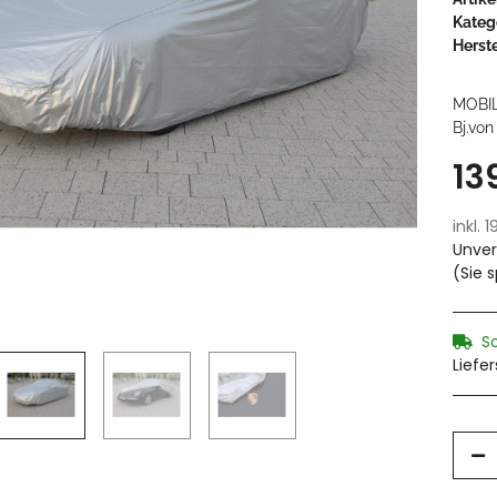
Kateg
Herste
MOBI
Bj.von
13
inkl. 
Unver
(Sie 
S
Liefe