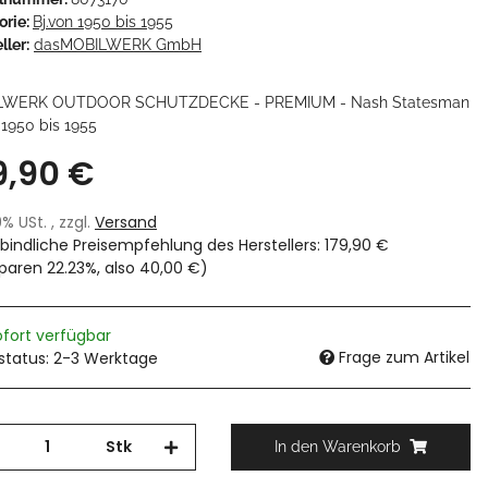
orie:
Bj.von 1950 bis 1955
ller:
dasMOBILWERK GmbH
LWERK OUTDOOR SCHUTZDECKE - PREMIUM - Nash Statesman
 1950 bis 1955
9,90 €
19% USt. , zzgl.
Versand
bindliche Preisempfehlung des Herstellers
:
179,90 €
sparen
22.23%
, also
40,00 €
)
ofort verfügbar
Frage zum Artikel
rstatus: 2-3 Werktage
Stk
In den Warenkorb