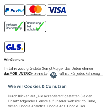
Wir über uns
Im Jahre 2010 gründete Gernot Burger das Unternehmen
dasMOBILWERK®
. Seine Leidenschaft ist: Für jedes Fahrzeug
ein Car Cover anzubieten - passgenau und individuell.
Aufgrund der vielen positiven Kundenrückmeldungen kamen
Wie wir Cookies & Co nutzen
weitere Produkte, wie Reifenschuhe, Hardtopständer hinzu.
Seine Reifenschoner werden in Deutschland produziert und
Durch Klicken auf „Alle akzeptieren“ gestatten Sie den
sind mit hochwertigen Techniken und Materialien gefertigt.
Einsatz folgender Dienste auf unserer Website: YouTube,
Vimeo, Google Analytics, Google Ads, Google Tag