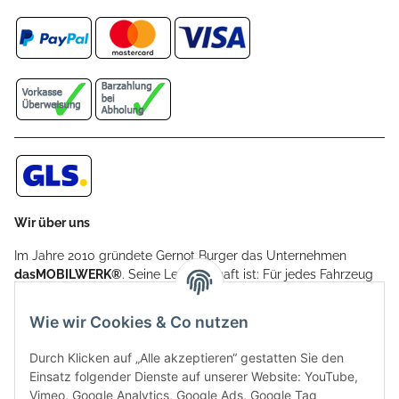
Wir über uns
Im Jahre 2010 gründete Gernot Burger das Unternehmen
dasMOBILWERK®
. Seine Leidenschaft ist: Für jedes Fahrzeug
ein Car Cover anzubieten - passgenau und individuell.
Aufgrund der vielen positiven Kundenrückmeldungen kamen
Wie wir Cookies & Co nutzen
weitere Produkte, wie Reifenschuhe, Hardtopständer hinzu.
Seine Reifenschoner werden in Deutschland produziert und
Durch Klicken auf „Alle akzeptieren“ gestatten Sie den
sind mit hochwertigen Techniken und Materialien gefertigt.
Einsatz folgender Dienste auf unserer Website: YouTube,
Vimeo, Google Analytics, Google Ads, Google Tag