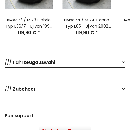
BMW Z3 / M Z3 Cabrio
BMW Z4 / M Z4 Cabrio
Ma
Typ E36/7 - Bj.von 1996
Typ E85 - Bj.von 2002
bis 2002 - MOBILWERK
119,90 €
*
bis 2008 - MOBILWERK
119,90 €
*
MO
INDOOR COVER
INDOOR COVER
COV
SOFTKONTUR -
SOFTKONTUR -
SCHWARZ-
SCHWARZ-
/// Fahrzeugauswahl
/// Zubehoer
Fon support