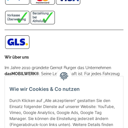
Wir über uns
Im Jahre 2010 gründete Gernot Burger das Unternehmen
dasMOBILWERK®
. Seine Leidenschaft ist: Für jedes Fahrzeug
ein Car Cover anzubieten - passgenau und individuell.
Aufgrund der vielen positiven Kundenrückmeldungen kamen
Wie wir Cookies & Co nutzen
weitere Produkte, wie Reifenschuhe, Hardtopständer hinzu.
Seine Reifenschoner werden in Deutschland produziert und
Durch Klicken auf „Alle akzeptieren“ gestatten Sie den
sind mit hochwertigen Techniken und Materialien gefertigt.
Einsatz folgender Dienste auf unserer Website: YouTube,
Vimeo, Google Analytics, Google Ads, Google Tag
dasMOBILWERK® ist seit der Gründung ein
Manager. Sie können die Einstellung jederzeit ändern
Familienunternehmen, welches sich seit 2010 auf
(Fingerabdruck-Icon links unten). Weitere Details finden
Wachstumskurs befindet. Hier haben Sie zu den üblichen