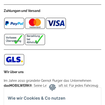
Zahlungen und Versand
Wir über uns
Im Jahre 2010 gründete Gernot Burger das Unternehmen
dasMOBILWERK®
. Seine Leidenschaft ist: Für jedes Fahrzeug
ein Car Cover anzubieten - passgenau und individuell.
Aufgrund der vielen positiven Kundenrückmeldungen kamen
Wie wir Cookies & Co nutzen
weitere Produkte, wie Reifenschuhe, Hardtopständer hinzu.