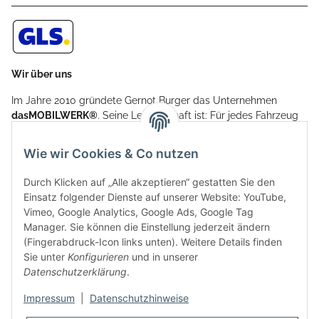
Wir über uns
Im Jahre 2010 gründete Gernot Burger das Unternehmen
dasMOBILWERK®
. Seine Leidenschaft ist: Für jedes Fahrzeug
ein Car Cover anzubieten - passgenau und individuell.
Aufgrund der vielen positiven Kundenrückmeldungen kamen
Wie wir Cookies & Co nutzen
weitere Produkte, wie Reifenschuhe, Hardtopständer hinzu.
Seine Reifenschoner werden in Deutschland produziert und
Durch Klicken auf „Alle akzeptieren“ gestatten Sie den
sind mit hochwertigen Techniken und Materialien gefertigt.
Einsatz folgender Dienste auf unserer Website: YouTube,
Vimeo, Google Analytics, Google Ads, Google Tag
dasMOBILWERK® ist seit der Gründung ein
Manager. Sie können die Einstellung jederzeit ändern
Familienunternehmen, welches sich seit 2010 auf
(Fingerabdruck-Icon links unten). Weitere Details finden
Wachstumskurs befindet. Hier haben Sie zu den üblichen
Sie unter
Konfigurieren
und in unserer
Geschäftszeiten immer einen persönlichen Ansprechpartner,
Datenschutzerklärung
.
sofern Sie Fragen rund um die Produkte von dasMOBILWERK
haben.
Impressum
|
Datenschutzhinweise