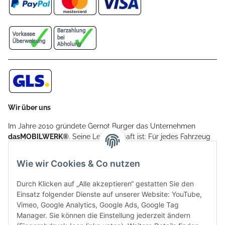
Wir über uns
Im Jahre 2010 gründete Gernot Burger das Unternehmen
dasMOBILWERK®
. Seine Leidenschaft ist: Für jedes Fahrzeug
ein Car Cover anzubieten - passgenau und individuell.
Aufgrund der vielen positiven Kundenrückmeldungen kamen
Wie wir Cookies & Co nutzen
weitere Produkte, wie Reifenschuhe, Hardtopständer hinzu.
Seine Reifenschoner werden in Deutschland produziert und
Durch Klicken auf „Alle akzeptieren“ gestatten Sie den
sind mit hochwertigen Techniken und Materialien gefertigt.
Einsatz folgender Dienste auf unserer Website: YouTube,
Vimeo, Google Analytics, Google Ads, Google Tag
dasMOBILWERK® ist seit der Gründung ein
Manager. Sie können die Einstellung jederzeit ändern
Familienunternehmen, welches sich seit 2010 auf