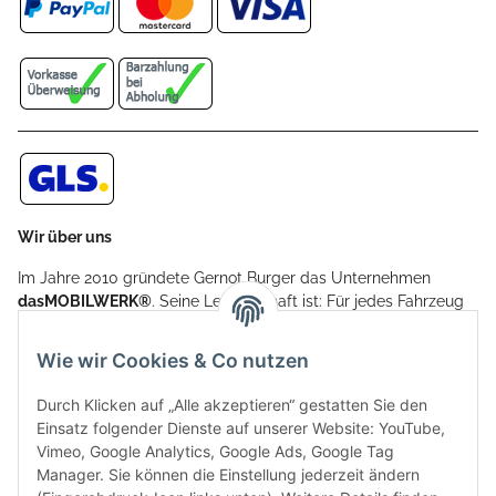
Wir über uns
Im Jahre 2010 gründete Gernot Burger das Unternehmen
dasMOBILWERK®
. Seine Leidenschaft ist: Für jedes Fahrzeug
ein Car Cover anzubieten - passgenau und individuell.
Aufgrund der vielen positiven Kundenrückmeldungen kamen
Wie wir Cookies & Co nutzen
weitere Produkte, wie Reifenschuhe, Hardtopständer hinzu.
Seine Reifenschoner werden in Deutschland produziert und
Durch Klicken auf „Alle akzeptieren“ gestatten Sie den
sind mit hochwertigen Techniken und Materialien gefertigt.
Einsatz folgender Dienste auf unserer Website: YouTube,
Vimeo, Google Analytics, Google Ads, Google Tag
dasMOBILWERK® ist seit der Gründung ein
Manager. Sie können die Einstellung jederzeit ändern
Familienunternehmen, welches sich seit 2010 auf