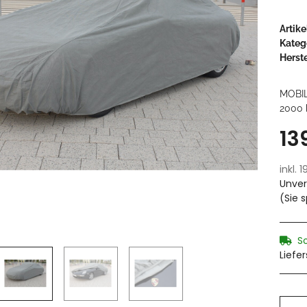
Artik
Kateg
Herste
MOBIL
2000 
13
inkl. 
Unver
(Sie 
S
Liefe