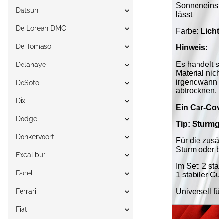
Datsun
De Lorean DMC
De Tomaso
Delahaye
DeSoto
Dixi
Dodge
Donkervoort
Excalibur
Facel
Ferrari
Fiat