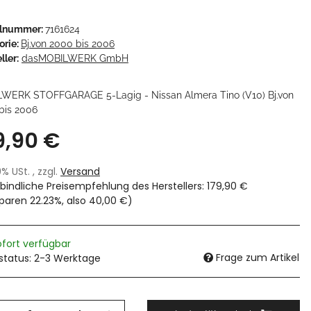
elnummer:
7161624
orie:
Bj.von 2000 bis 2006
ller:
dasMOBILWERK GmbH
WERK STOFFGARAGE 5-Lagig - Nissan Almera Tino (V10) Bj.von
bis 2006
9,90 €
19% USt. , zzgl.
Versand
bindliche Preisempfehlung des Herstellers
:
179,90 €
sparen
22.23%
, also
40,00 €
)
ofort verfügbar
Frage zum Artikel
rstatus: 2-3 Werktage