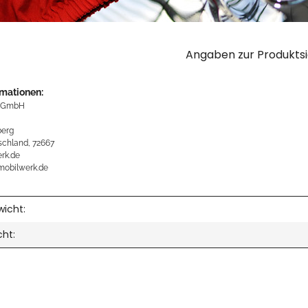
Angaben zur Produktsi
rmationen:
 GmbH
erg
schland, 72667
rk.de
mobilwerk.de
icht:
cht: