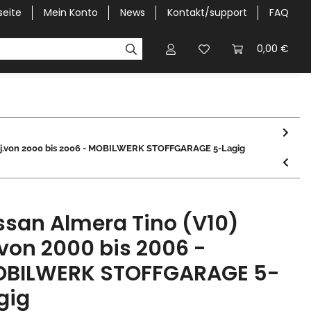
seite
Mein Konto
News
Kontakt/support
FAQ
Pick-Up Car Cover
Halbgaragen / Kapuzen nach Größ
0,00 €
 Bj.von 2000 bis 2006 - MOBILWERK STOFFGARAGE 5-Lagig
ssan Almera Tino (V10)
.von 2000 bis 2006 -
BILWERK STOFFGARAGE 5-
gig