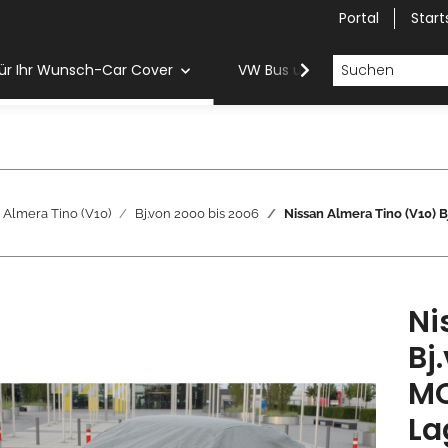
Portal
Start
ür Ihr Wunsch-Car Cover
VW Bus und Van Car Cover
Almera Tino (V10)
Bj.von 2000 bis 2006
Nissan Almera Tino (V10)
Ni
Bj
MO
La