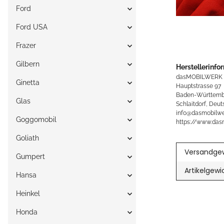
Ford
Ford USA
Frazer
Gilbern
Herstellerinfo
dasMOBILWERK
Ginetta
Hauptstrasse 97
Baden-Württemb
Glas
Schlaitdorf, Deut
info@dasmobilwe
Goggomobil
https://www.das
Goliath
Versandgew
Gumpert
Artikelgewi
Hansa
Heinkel
Honda