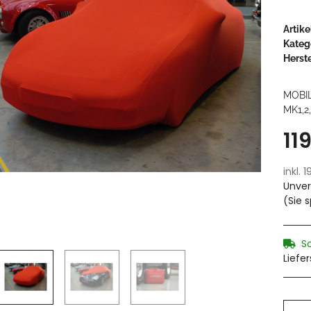
Artik
Kateg
Herste
MOBI
MK1,2,
11
inkl. 
Unver
(Sie 
S
Liefe