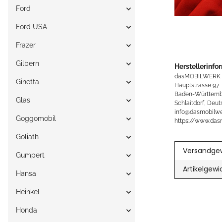
Ford
Ford USA
Frazer
Gilbern
Herstellerinfo
dasMOBILWERK
Ginetta
Hauptstrasse 97
Baden-Württemb
Glas
Schlaitdorf, Deut
info@dasmobilwe
Goggomobil
https://www.das
Goliath
Versandgew
Gumpert
Artikelgewi
Hansa
Heinkel
Honda