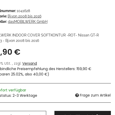
elnummer:
1041628
orie:
Bj.von 2008 bis 2016
ller:
dasMOBILWERK GmbH
LWERK INDOOR COVER SOFTKONTUR -ROT- Nissan GT-R
3 - Bj.von 2008 bis 2016
9,90 €
19% USt. , zzgl.
Versand
bindliche Preisempfehlung des Herstellers
:
159,90 €
sparen
25.02%
, also
40,00 €
)
ofort verfügbar
Frage zum Artikel
rstatus: 2-3 Werktage