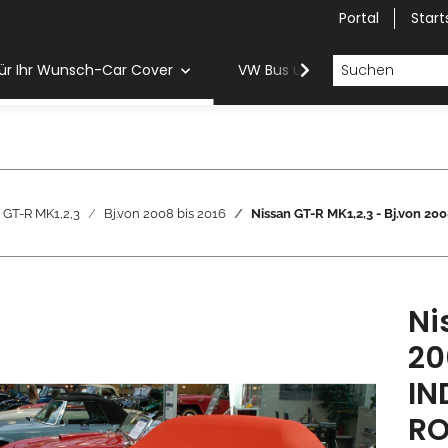
Portal
Start
ür Ihr Wunsch-Car Cover
VW Bus und Van Car Cover
GT-R MK1,2,3
Bj.von 2008 bis 2016
Nissan GT-R MK1,2,3 - Bj.von
Ni
20
IN
RO