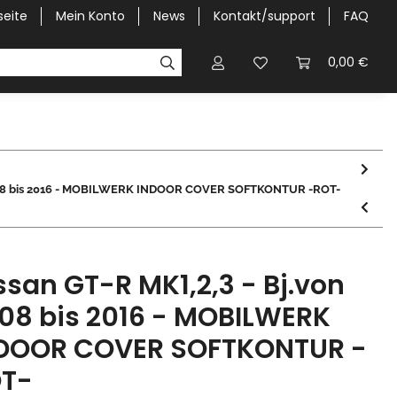
seite
Mein Konto
News
Kontakt/support
FAQ
Pick-Up Car Cover
Halbgaragen / Kapuzen nach Größ
0,00 €
 2008 bis 2016 - MOBILWERK INDOOR COVER SOFTKONTUR -ROT-
ssan GT-R MK1,2,3 - Bj.von
08 bis 2016 - MOBILWERK
DOOR COVER SOFTKONTUR -
T-