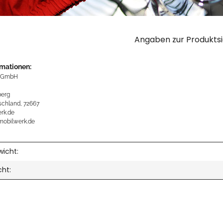
Angaben zur Produktsi
rmationen:
 GmbH
erg
schland, 72667
rk.de
mobilwerk.de
icht:
cht: