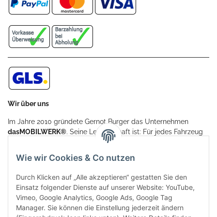
Wir über uns
Im Jahre 2010 gründete Gernot Burger das Unternehmen
dasMOBILWERK®
. Seine Leidenschaft ist: Für jedes Fahrzeug
ein Car Cover anzubieten - passgenau und individuell.
Aufgrund der vielen positiven Kundenrückmeldungen kamen
Wie wir Cookies & Co nutzen
weitere Produkte, wie Reifenschuhe, Hardtopständer hinzu.
Seine Reifenschoner werden in Deutschland produziert und
Durch Klicken auf „Alle akzeptieren“ gestatten Sie den
sind mit hochwertigen Techniken und Materialien gefertigt.
Einsatz folgender Dienste auf unserer Website: YouTube,
Vimeo, Google Analytics, Google Ads, Google Tag
dasMOBILWERK® ist seit der Gründung ein
Manager. Sie können die Einstellung jederzeit ändern
Familienunternehmen, welches sich seit 2010 auf