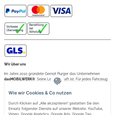
Wir über uns
Im Jahre 2010 gründete Gernot Burger das Unternehmen
dasMOBILWERK®
. Seine Leidenschaft ist: Für jedes Fahrzeug
ein Car Cover anzubieten - passgenau und individuell.
Aufgrund der vielen positiven Kundenrückmeldungen kamen
Wie wir Cookies & Co nutzen
weitere Produkte, wie Reifenschuhe, Hardtopständer hinzu.
Seine Reifenschoner werden in Deutschland produziert und
Durch Klicken auf „Alle akzeptieren“ gestatten Sie den
sind mit hochwertigen Techniken und Materialien gefertigt.
Einsatz folgender Dienste auf unserer Website: YouTube,
Vimeo, Google Analytics, Google Ads, Google Tag