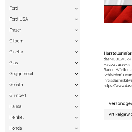
Ford
Ford USA
Frazer
Gilbern
Ginetta
Herstellerinfo
dasMOBILWERK
Glas
Hauptstrasse 97
Baden-Württemb
Goggomobil
Schlaitdorf, Deut
info@dasmobilwe
Goliath
https://www.das
Gumpert
Versandgew
Hansa
Artikelgewi
Heinkel
Honda