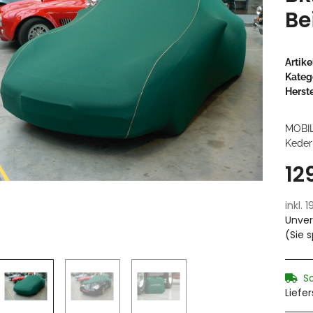
Be
Artik
Kateg
Herste
MOBI
Keder
12
inkl. 
Unver
(Sie 
S
Liefe