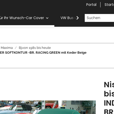
Portal
Start
ür Ihr Wunsch-Car Cover
VW Bus und Van Car Cover
Maxima
Bj.von 1981 bis heute
OVER SOFTKONTUR -BR. RACING GREEN mit Keder Beige
Ni
bi
IN
BR