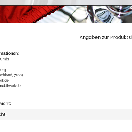
Angaben zur Produktsi
rmationen:
 GmbH
erg
schland, 72667
rk.de
mobilwerk.de
icht:
cht: