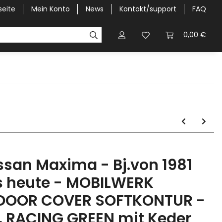
seite
Mein Konto
News
Kontakt/support
FAQ
Pick-Up Car Cover
Halbgaragen / Kapuzen nach Größ
0,00 €
ssan Maxima - Bj.von 1981
s heute - MOBILWERK
DOOR COVER SOFTKONTUR -
. RACING GREEN mit Keder