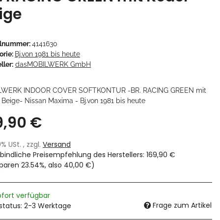
ige
elnummer:
4141630
orie:
Bj.von 1981 bis heute
ller:
dasMOBILWERK GmbH
LWERK INDOOR COVER SOFTKONTUR -BR. RACING GREEN mit
 Beige- Nissan Maxima - Bj.von 1981 bis heute
9,90 €
19% USt. , zzgl.
Versand
bindliche Preisempfehlung des Herstellers
:
169,90 €
sparen
23.54%
, also
40,00 €
)
ofort verfügbar
Frage zum Artikel
rstatus: 2-3 Werktage