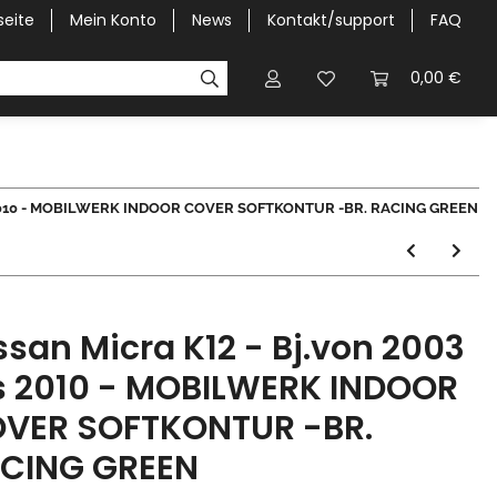
seite
Mein Konto
News
Kontakt/support
FAQ
Pick-Up Car Cover
Halbgaragen / Kapuzen nach Größ
0,00 €
bis 2010 - MOBILWERK INDOOR COVER SOFTKONTUR -BR. RACING GREEN
ssan Micra K12 - Bj.von 2003
s 2010 - MOBILWERK INDOOR
VER SOFTKONTUR -BR.
CING GREEN