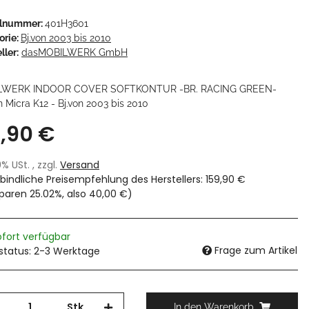
elnummer:
401H3601
orie:
Bj.von 2003 bis 2010
ller:
dasMOBILWERK GmbH
LWERK INDOOR COVER SOFTKONTUR -BR. RACING GREEN-
 Micra K12 - Bj.von 2003 bis 2010
9,90 €
19% USt. , zzgl.
Versand
bindliche Preisempfehlung des Herstellers
:
159,90 €
sparen
25.02%
, also
40,00 €
)
ofort verfügbar
Frage zum Artikel
rstatus: 2-3 Werktage
Stk
In den Warenkorb