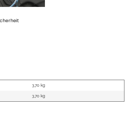
cherheit
3,70 kg
3,70
kg