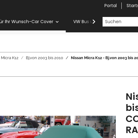
Portal
Start
ür Ihr Wunsch-Car Cover
VW Bus und Van Car Cover
Micra K12
Bj.von 2003 bis 2010
Nissan Micra K12 - Bj.von 2003 
Ni
bi
CO
RA