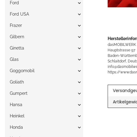
Ford
Ford USA
Frazer
Gilbern
Herstellerinfo
dasMOBILWERK
Ginetta
Hauptstrasse 97
Baden-Württemb
Glas
Schlaitdorf, Deut
info@dasmobilwe
Goggomobil
https://www.das
Goliath
Versandgew
Gumpert
Artikelgewi
Hansa
Heinkel
Honda