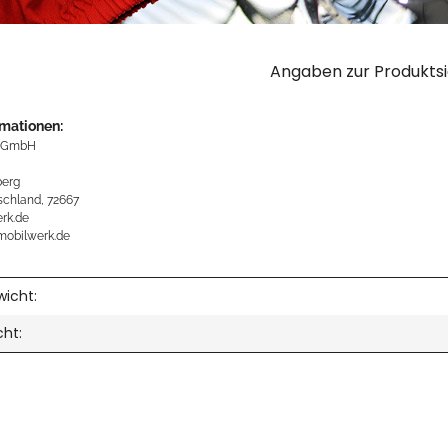
Angaben zur Produktsi
rmationen:
 GmbH
erg
schland, 72667
rk.de
mobilwerk.de
icht:
cht: