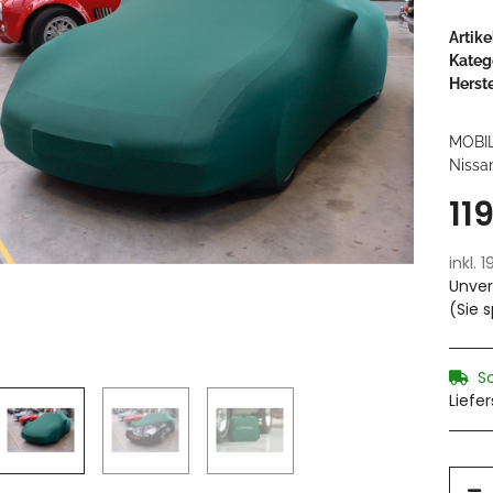
Artik
Kateg
Herste
MOBI
Nissan
11
inkl. 
Unver
(Sie 
S
Liefe