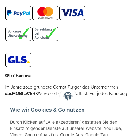
Wir über uns
Im Jahre 2010 gründete Gernot Burger das Unternehmen
dasMOBILWERK®
. Seine Leidenschaft ist: Für jedes Fahrzeug
ein Car Cover anzubieten - passgenau und individuell.
Aufgrund der vielen positiven Kundenrückmeldungen kamen
Wie wir Cookies & Co nutzen
weitere Produkte, wie Reifenschuhe, Hardtopständer hinzu.
Seine Reifenschoner werden in Deutschland produziert und
Durch Klicken auf „Alle akzeptieren“ gestatten Sie den
sind mit hochwertigen Techniken und Materialien gefertigt.
Einsatz folgender Dienste auf unserer Website: YouTube,
Vimeo, Google Analytics, Google Ads, Google Tag