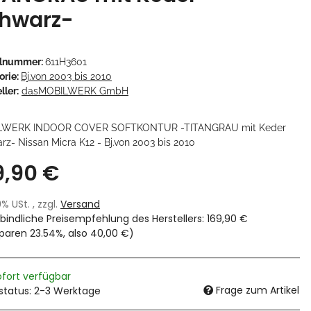
hwarz-
elnummer:
611H3601
orie:
Bj.von 2003 bis 2010
ller:
dasMOBILWERK GmbH
LWERK INDOOR COVER SOFTKONTUR -TITANGRAU mit Keder
rz- Nissan Micra K12 - Bj.von 2003 bis 2010
9,90 €
19% USt. , zzgl.
Versand
bindliche Preisempfehlung des Herstellers
:
169,90 €
sparen
23.54%
, also
40,00 €
)
ofort verfügbar
Frage zum Artikel
rstatus: 2-3 Werktage