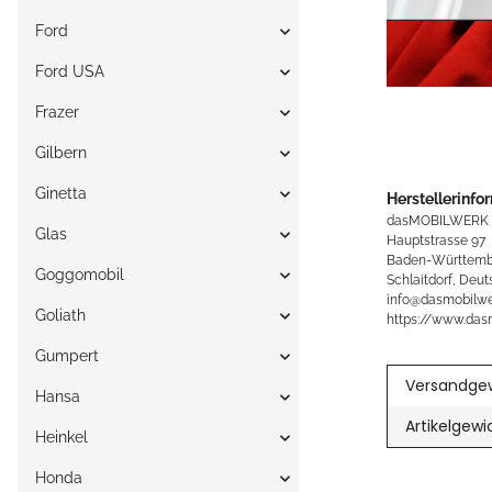
Ford
Ford USA
Frazer
Gilbern
Ginetta
Herstellerinfo
dasMOBILWERK
Glas
Hauptstrasse 97
Baden-Württemb
Goggomobil
Schlaitdorf, Deut
info@dasmobilwe
Goliath
https://www.das
Gumpert
Versandgew
Hansa
Artikelgewi
Heinkel
Honda