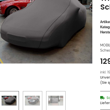
Sc
Artik
Kateg
Herste
MOBI
Schwa
12
inkl. 
Unver
(Sie 
S
Liefe