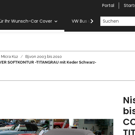
Portal
Start
ür Ihr Wunsch-Car Cover
VW Bus und Van Car Cover
Micra K12
Bj.von 2003 bis 2010
 COVER SOFTKONTUR -TITANGRAU mit Keder Schwarz-
Ni
bi
CO
TI