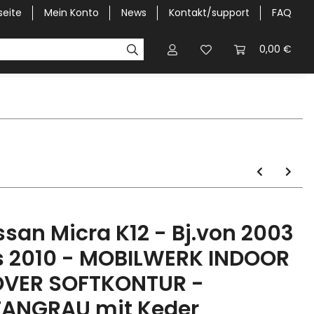
seite
Mein Konto
News
Kontakt/support
FAQ
Pick-Up Car Cover
Halbgaragen / Kapuzen nach Größ
0,00 €
ssan Micra K12 - Bj.von 2003
s 2010 - MOBILWERK INDOOR
VER SOFTKONTUR -
TANGRAU mit Keder