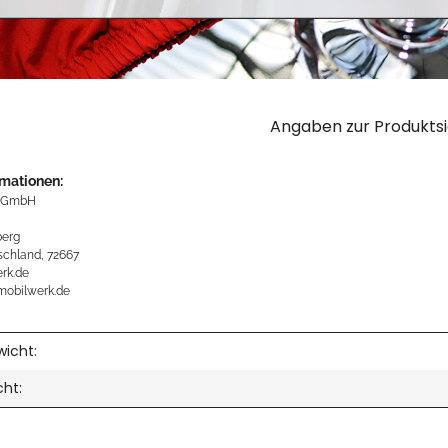
Angaben zur Produktsi
rmationen:
 GmbH
erg
schland, 72667
rk.de
mobilwerk.de
icht:
cht: