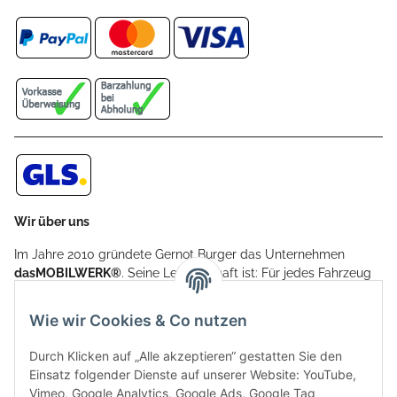
Wir über uns
Im Jahre 2010 gründete Gernot Burger das Unternehmen
dasMOBILWERK®
. Seine Leidenschaft ist: Für jedes Fahrzeug
ein Car Cover anzubieten - passgenau und individuell.
Aufgrund der vielen positiven Kundenrückmeldungen kamen
Wie wir Cookies & Co nutzen
weitere Produkte, wie Reifenschuhe, Hardtopständer hinzu.
Seine Reifenschoner werden in Deutschland produziert und
Durch Klicken auf „Alle akzeptieren“ gestatten Sie den
sind mit hochwertigen Techniken und Materialien gefertigt.
Einsatz folgender Dienste auf unserer Website: YouTube,
Vimeo, Google Analytics, Google Ads, Google Tag