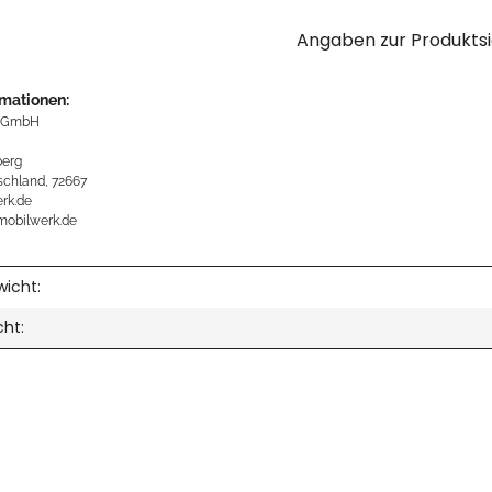
Angaben zur Produktsi
rmationen:
 GmbH
erg
schland, 72667
rk.de
mobilwerk.de
icht:
cht: