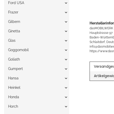
Ford USA
Frazer
Gilbern
Herstellerinfo
dasMOBILWERK
Ginetta
Hauptstrasse 97
Baden-Württemb
Glas
Schlaitdorf, Deut
info@dasmobilwe
Goggomobil
https://www.das
Goliath
Versandgew
Gumpert
Artikelgewi
Hansa
Heinkel
Honda
Horch