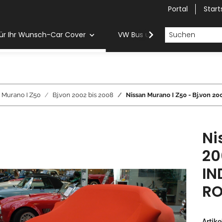
Portal
Start
ür Ihr Wunsch-Car Cover
VW Bus und Van Car Cover
Murano I Z50
Bj.von 2002 bis 2008
Nissan Murano I Z50 - Bj.vo
Ni
20
IN
RO
Artik