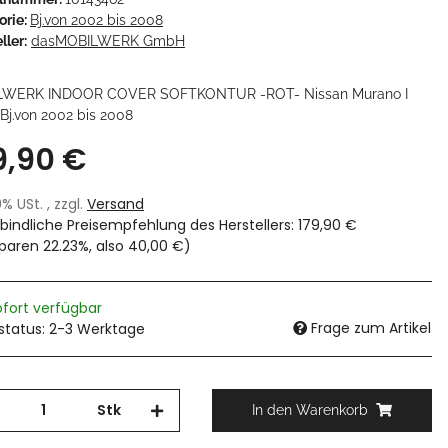
orie:
Bj.von 2002 bis 2008
ller:
dasMOBILWERK GmbH
LWERK INDOOR COVER SOFTKONTUR -ROT- Nissan Murano I
Bj.von 2002 bis 2008
9,90 €
19% USt. , zzgl.
Versand
bindliche Preisempfehlung des Herstellers
:
179,90 €
sparen
22.23%
, also
40,00 €
)
ofort verfügbar
Frage zum Artikel
rstatus: 2-3 Werktage
Stk
In den Warenkorb