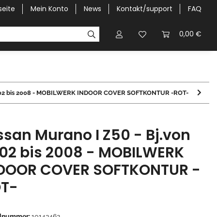
seite
Mein Konto
News
Kontakt/support
FAQ
Pick-Up Car Cover
Halbgaragen / Kapuzen nach Größ
0,00 €
n 2002 bis 2008 - MOBILWERK INDOOR COVER SOFTKONTUR -ROT-
ssan Murano I Z50 - Bj.von
02 bis 2008 - MOBILWERK
DOOR COVER SOFTKONTUR -
T-
elnummer:
10143462