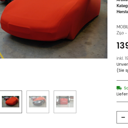
Kateg
Herste
MOBI
Z50 - 
13
inkl. 
Unver
(Sie 
S
Liefe