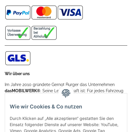
Wir über uns
Im Jahre 2010 gründete Gernot Burger das Unternehmen
dasMOBILWERK®
. Seine Leidenschaft ist: Für jedes Fahrzeug
ein Car Cover anzubieten - passgenau und individuell.
Aufgrund der vielen positiven Kundenrückmeldungen kamen
Wie wir Cookies & Co nutzen
weitere Produkte, wie Reifenschuhe, Hardtopständer hinzu.
Seine Reifenschoner werden in Deutschland produziert und
Durch Klicken auf „Alle akzeptieren“ gestatten Sie den
sind mit hochwertigen Techniken und Materialien gefertigt.
Einsatz folgender Dienste auf unserer Website: YouTube,
Vimeo, Google Analytics, Google Ads, Google Tag