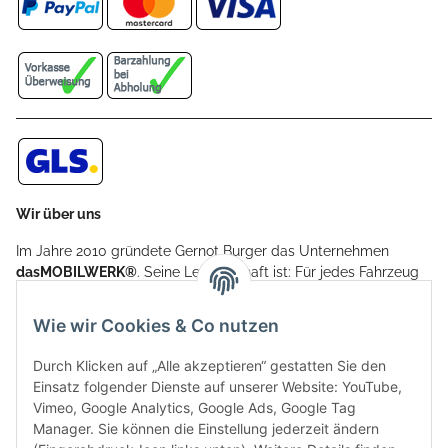
Wir über uns
Im Jahre 2010 gründete Gernot Burger das Unternehmen
dasMOBILWERK®
. Seine Leidenschaft ist: Für jedes Fahrzeug
ein Car Cover anzubieten - passgenau und individuell.
Aufgrund der vielen positiven Kundenrückmeldungen kamen
Wie wir Cookies & Co nutzen
weitere Produkte, wie Reifenschuhe, Hardtopständer hinzu.
Seine Reifenschoner werden in Deutschland produziert und
Durch Klicken auf „Alle akzeptieren“ gestatten Sie den
sind mit hochwertigen Techniken und Materialien gefertigt.
Einsatz folgender Dienste auf unserer Website: YouTube,
Vimeo, Google Analytics, Google Ads, Google Tag
dasMOBILWERK® ist seit der Gründung ein
Manager. Sie können die Einstellung jederzeit ändern
Familienunternehmen, welches sich seit 2010 auf