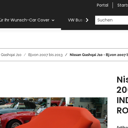
Portal
Start
ür Ihr Wunsch-Car Cover
VW Bus und Van Car Cover
Qashqai J10
Bj.von 2007 bis 2013
Nissan Qashqai J10 - Bj.von 2
Ni
20
IN
RO
Artik