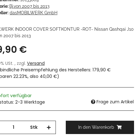
orie:
Bj.von 2007 bis 2013
ller:
dasMOBILWERK GmbH
LWERK INDOOR COVER SOFTKONTUR -ROT- Nissan Qashqai J10
on 2007 bis 2013
9,90 €
19% USt. , zzgl.
Versand
bindliche Preisempfehlung des Herstellers
:
179,90 €
sparen
22.23%
, also
40,00 €
)
ofort verfügbar
Frage zum Artikel
rstatus: 2-3 Werktage
Stk
In den Warenkorb