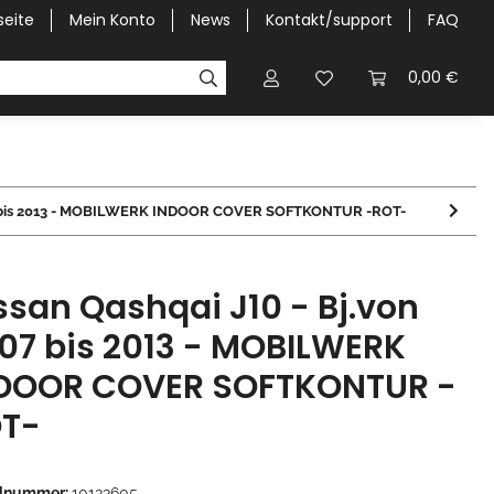
seite
Mein Konto
News
Kontakt/support
FAQ
Pick-Up Car Cover
Halbgaragen / Kapuzen nach Größ
0,00 €
007 bis 2013 - MOBILWERK INDOOR COVER SOFTKONTUR -ROT-
ssan Qashqai J10 - Bj.von
07 bis 2013 - MOBILWERK
DOOR COVER SOFTKONTUR -
T-
elnummer:
10133605