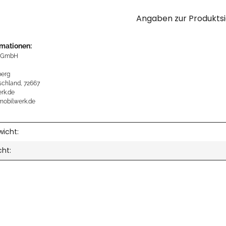
Angaben zur Produktsi
rmationen:
 GmbH
erg
schland, 72667
rk.de
mobilwerk.de
icht:
cht: