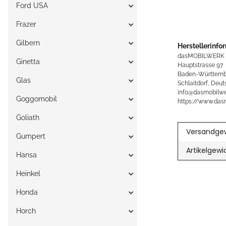
Ford USA
Frazer
Gilbern
Herstellerinfo
dasMOBILWERK
Ginetta
Hauptstrasse 97
Baden-Württemb
Glas
Schlaitdorf, Deut
info@dasmobilwe
Goggomobil
https://www.das
Goliath
Versandgew
Gumpert
Artikelgewi
Hansa
Heinkel
Honda
Horch