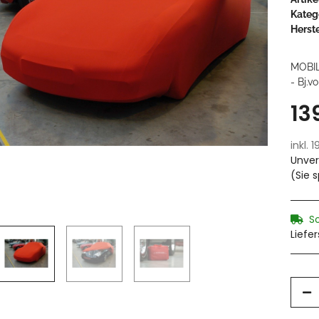
Kateg
Herste
MOBI
- Bj.v
13
inkl. 
Unver
(Sie 
S
Liefe