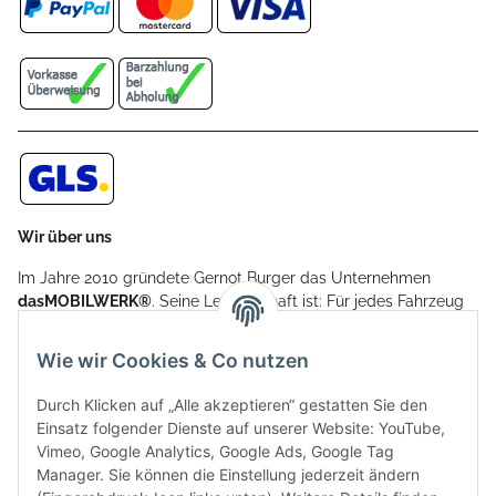
Wir über uns
Im Jahre 2010 gründete Gernot Burger das Unternehmen
dasMOBILWERK®
. Seine Leidenschaft ist: Für jedes Fahrzeug
ein Car Cover anzubieten - passgenau und individuell.
Aufgrund der vielen positiven Kundenrückmeldungen kamen
Wie wir Cookies & Co nutzen
weitere Produkte, wie Reifenschuhe, Hardtopständer hinzu.
Seine Reifenschoner werden in Deutschland produziert und
Durch Klicken auf „Alle akzeptieren“ gestatten Sie den
sind mit hochwertigen Techniken und Materialien gefertigt.
Einsatz folgender Dienste auf unserer Website: YouTube,
Vimeo, Google Analytics, Google Ads, Google Tag
dasMOBILWERK® ist seit der Gründung ein
Manager. Sie können die Einstellung jederzeit ändern
Familienunternehmen, welches sich seit 2010 auf