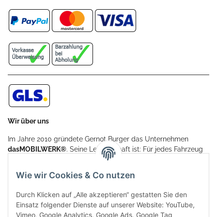
Wir über uns
Im Jahre 2010 gründete Gernot Burger das Unternehmen
dasMOBILWERK®
. Seine Leidenschaft ist: Für jedes Fahrzeug
ein Car Cover anzubieten - passgenau und individuell.
Aufgrund der vielen positiven Kundenrückmeldungen kamen
Wie wir Cookies & Co nutzen
weitere Produkte, wie Reifenschuhe, Hardtopständer hinzu.
Seine Reifenschoner werden in Deutschland produziert und
Durch Klicken auf „Alle akzeptieren“ gestatten Sie den
sind mit hochwertigen Techniken und Materialien gefertigt.
Einsatz folgender Dienste auf unserer Website: YouTube,
Vimeo, Google Analytics, Google Ads, Google Tag