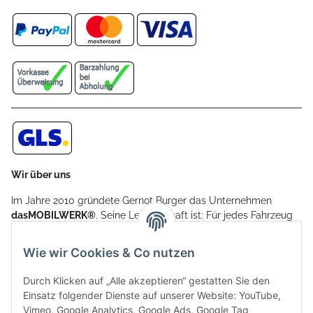
Wir über uns
Im Jahre 2010 gründete Gernot Burger das Unternehmen
dasMOBILWERK®
. Seine Leidenschaft ist: Für jedes Fahrzeug
ein Car Cover anzubieten - passgenau und individuell.
Aufgrund der vielen positiven Kundenrückmeldungen kamen
Wie wir Cookies & Co nutzen
weitere Produkte, wie Reifenschuhe, Hardtopständer hinzu.
Seine Reifenschoner werden in Deutschland produziert und
Durch Klicken auf „Alle akzeptieren“ gestatten Sie den
sind mit hochwertigen Techniken und Materialien gefertigt.
Einsatz folgender Dienste auf unserer Website: YouTube,
Vimeo, Google Analytics, Google Ads, Google Tag