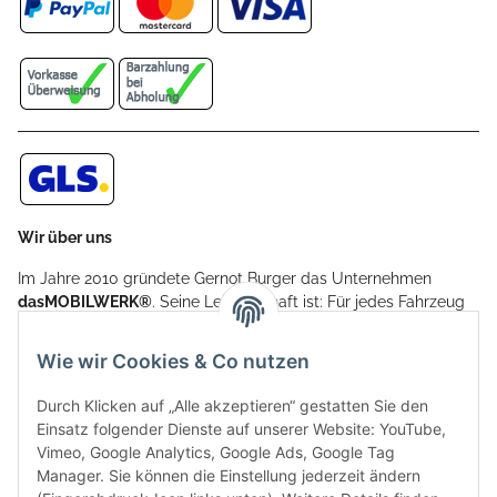
Wir über uns
Im Jahre 2010 gründete Gernot Burger das Unternehmen
dasMOBILWERK®
. Seine Leidenschaft ist: Für jedes Fahrzeug
ein Car Cover anzubieten - passgenau und individuell.
Aufgrund der vielen positiven Kundenrückmeldungen kamen
Wie wir Cookies & Co nutzen
weitere Produkte, wie Reifenschuhe, Hardtopständer hinzu.
Seine Reifenschoner werden in Deutschland produziert und
Durch Klicken auf „Alle akzeptieren“ gestatten Sie den
sind mit hochwertigen Techniken und Materialien gefertigt.
Einsatz folgender Dienste auf unserer Website: YouTube,
Vimeo, Google Analytics, Google Ads, Google Tag
dasMOBILWERK® ist seit der Gründung ein
Manager. Sie können die Einstellung jederzeit ändern
Familienunternehmen, welches sich seit 2010 auf