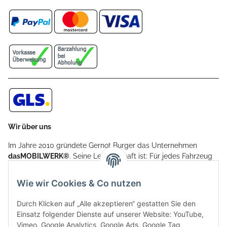
Wir über uns
Im Jahre 2010 gründete Gernot Burger das Unternehmen
dasMOBILWERK®
. Seine Leidenschaft ist: Für jedes Fahrzeug
ein Car Cover anzubieten - passgenau und individuell.
Aufgrund der vielen positiven Kundenrückmeldungen kamen
Wie wir Cookies & Co nutzen
weitere Produkte, wie Reifenschuhe, Hardtopständer hinzu.
Seine Reifenschoner werden in Deutschland produziert und
Durch Klicken auf „Alle akzeptieren“ gestatten Sie den
sind mit hochwertigen Techniken und Materialien gefertigt.
Einsatz folgender Dienste auf unserer Website: YouTube,
Vimeo, Google Analytics, Google Ads, Google Tag