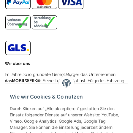
Wir über uns
Im Jahre 2010 gründete Gernot Burger das Unternehmen
dasMOBILWERK®
. Seine Leidenschaft ist: Für jedes Fahrzeug
ein Car Cover anzubieten - passgenau und individuell.
Aufgrund der vielen positiven Kundenrückmeldungen kamen
Wie wir Cookies & Co nutzen
weitere Produkte, wie Reifenschuhe, Hardtopständer hinzu.
Seine Reifenschoner werden in Deutschland produziert und
Durch Klicken auf „Alle akzeptieren“ gestatten Sie den
sind mit hochwertigen Techniken und Materialien gefertigt.
Einsatz folgender Dienste auf unserer Website: YouTube,
Vimeo, Google Analytics, Google Ads, Google Tag
dasMOBILWERK® ist seit der Gründung ein
Manager. Sie können die Einstellung jederzeit ändern
Familienunternehmen, welches sich seit 2010 auf