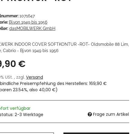
elnummer:
1071647
orie:
Bj.von 1949 bis 1956
ller:
dasMOBILWERK GmbH
LWERK INDOOR COVER SOFTKONTUR -ROT- Oldsmobile 88 Lim,
 Cabrio - Bj.von 1949 bis 1956
9,90 €
19% USt. , zzgl.
Versand
bindliche Preisempfehlung des Herstellers
:
169,90 €
sparen
23.54%
, also
40,00 €
)
ofort verfügbar
Frage zum Artikel
rstatus: 2-3 Werktage