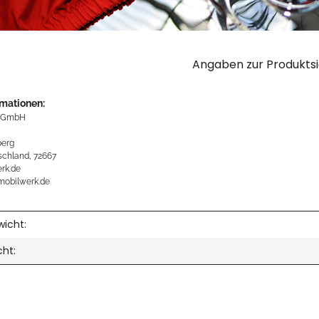
Angaben zur Produktsi
rmationen:
 GmbH
erg
schland, 72667
rk.de
mobilwerk.de
icht:
cht: