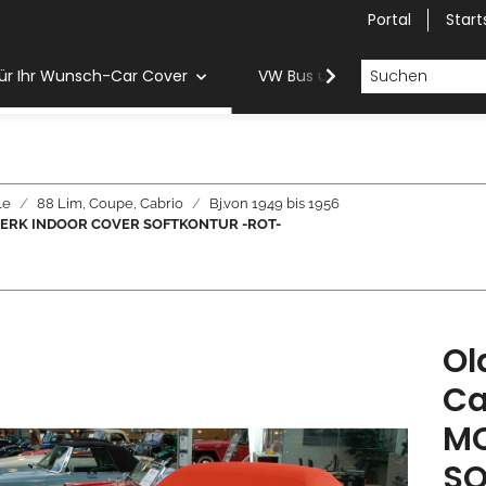
Portal
Start
ür Ihr Wunsch-Car Cover
VW Bus und Van Car Cover
le
88 Lim, Coupe, Cabrio
Bj.von 1949 bis 1956
OBILWERK INDOOR COVER SOFTKONTUR -ROT-
Ol
Ca
MO
SO