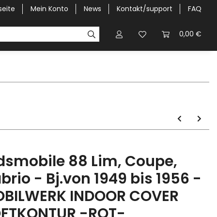
seite
Mein Konto
News
Kontakt/support
FAQ
Pick-Up Car Cover
Halbgaragen / Kapuzen nach Größ
0,00 €
dsmobile 88 Lim, Coupe,
brio - Bj.von 1949 bis 1956 -
BILWERK INDOOR COVER
FTKONTUR -ROT-