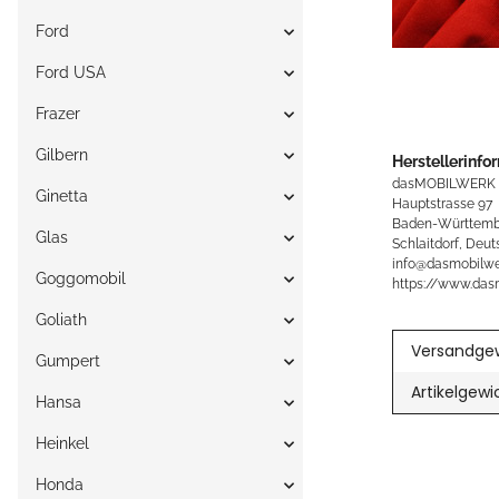
Ford
Ford USA
Frazer
Gilbern
Herstellerinfo
dasMOBILWERK
Ginetta
Hauptstrasse 97
Baden-Württemb
Glas
Schlaitdorf, Deut
info@dasmobilwe
Goggomobil
https://www.das
Goliath
Versandgew
Gumpert
Artikelgewi
Hansa
Heinkel
Honda