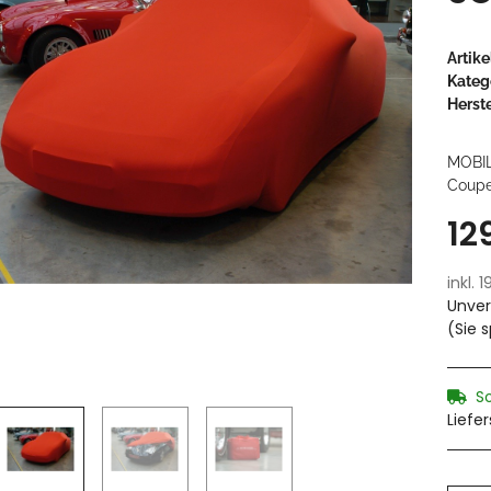
Artik
Kateg
Herste
MOBI
Coupe,
12
inkl. 
Unver
(Sie 
S
Liefe