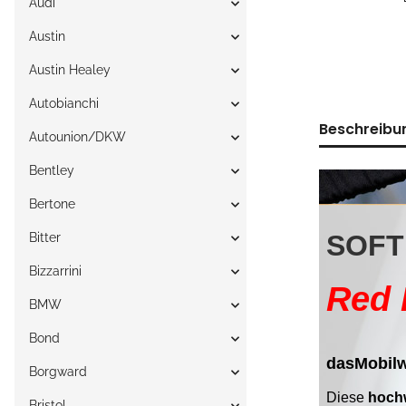
Audi
Austin
Austin Healey
Autobianchi
Beschreibu
Autounion/DKW
Bentley
Bertone
Bitter
Bizzarrini
BMW
Bond
Borgward
Bristol