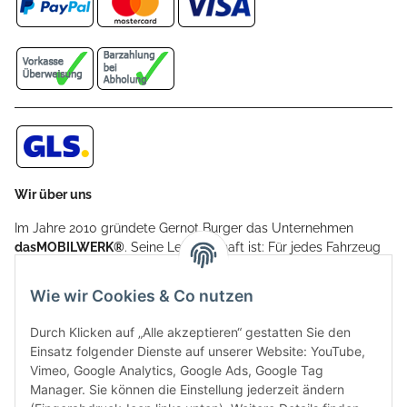
Wir über uns
Im Jahre 2010 gründete Gernot Burger das Unternehmen
dasMOBILWERK®
. Seine Leidenschaft ist: Für jedes Fahrzeug
ein Car Cover anzubieten - passgenau und individuell.
Aufgrund der vielen positiven Kundenrückmeldungen kamen
Wie wir Cookies & Co nutzen
weitere Produkte, wie Reifenschuhe, Hardtopständer hinzu.
Seine Reifenschoner werden in Deutschland produziert und
Durch Klicken auf „Alle akzeptieren“ gestatten Sie den
sind mit hochwertigen Techniken und Materialien gefertigt.
Einsatz folgender Dienste auf unserer Website: YouTube,
Vimeo, Google Analytics, Google Ads, Google Tag
dasMOBILWERK® ist seit der Gründung ein
Manager. Sie können die Einstellung jederzeit ändern
Familienunternehmen, welches sich seit 2010 auf