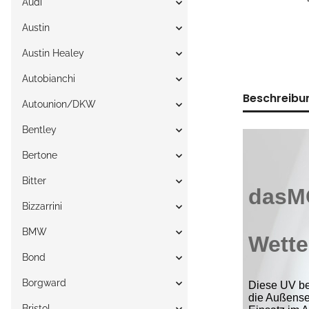
Audi
Austin
Austin Healey
Autobianchi
Beschreibu
Autounion/DKW
Bentley
Bertone
Bitter
Bizzarrini
BMW
Bond
Borgward
Bristol