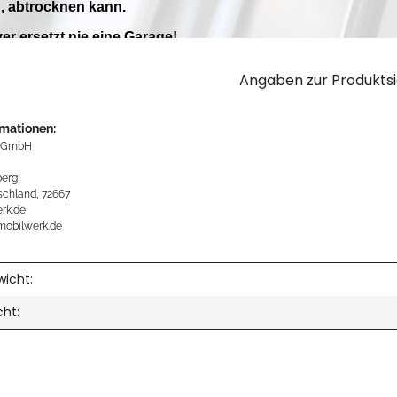
Angaben zur Produktsi
rmationen:
 GmbH
erg
schland, 72667
rk.de
mobilwerk.de
icht:
cht: