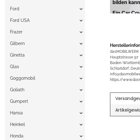
Ford
Ford USA
Frazer
Gilbern
Herstellerinfo
dasMOBILWERK
Ginetta
Hauptstrasse 97
Baden-Württemb
Glas
Schlaitdorf, Deut
info@dasmobilwe
Goggomobil
https://www.das
Goliath
Versandgew
Gumpert
Artikelgewi
Hansa
Heinkel
Honda