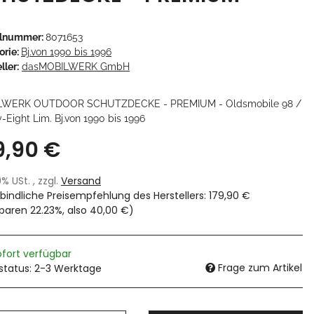
elnummer:
8071653
orie:
Bj.von 1990 bis 1996
ller:
dasMOBILWERK GmbH
LWERK OUTDOOR SCHUTZDECKE - PREMIUM - Oldsmobile 98 /
-Eight Lim. Bj.von 1990 bis 1996
9,90 €
19% USt. , zzgl.
Versand
bindliche Preisempfehlung des Herstellers
:
179,90 €
sparen
22.23%
, also
40,00 €
)
ofort verfügbar
Frage zum Artikel
rstatus: 2-3 Werktage