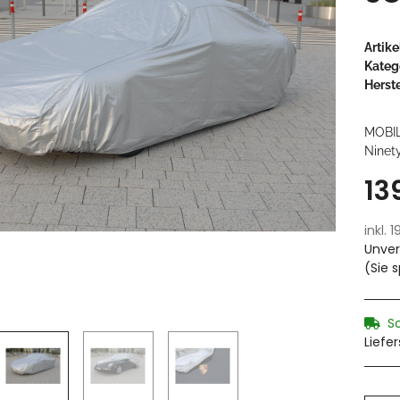
Artik
Kateg
Herste
MOBI
Ninety
13
inkl. 
Unver
(Sie 
S
Liefe