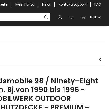
seite
Mein Konto
News
Kontakt/support
FAQ
Pick-Up Car Cover
Halbgaragen / Kapuzen nach Größ
0,00 €
dsmobile 98 / Ninety-Eight
m. Bj.von 1990 bis 1996 -
BILWERK OUTDOOR
HUTZDECKE - PREMIUM -