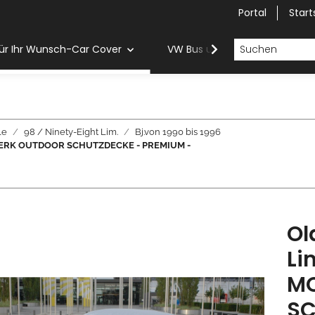
Portal
Start
ür Ihr Wunsch-Car Cover
VW Bus und Van Car Cover
le
98 / Ninety-Eight Lim.
Bj.von 1990 bis 1996
OBILWERK OUTDOOR SCHUTZDECKE - PREMIUM -
Ol
Li
MO
SC